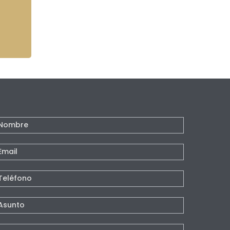
ontacto
e
agina