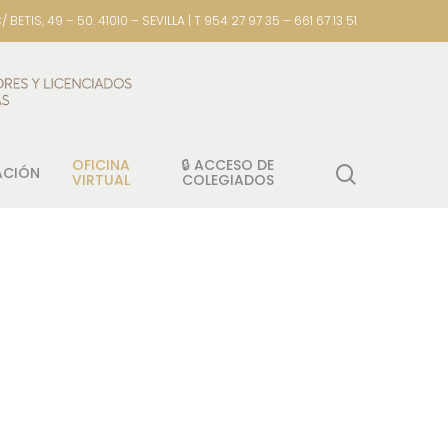
/ BETIS, 49 – 50. 41010 – SEVILLA | T 954 27 97 35 – 661 67 13 51
OFICINA
🔒 ACCESO DE
ACIÓN
VIRTUAL
COLEGIADOS