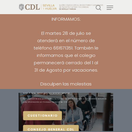
INFORMAMOS:
El martes 28 de julio se
Pulsa enter para buscar o ESC para salir
atenderá en el número de
teléfono 661671351. También le
informamos que el colegio
permanecerá cerrado del 1 al
31 de Agosto por vacaciones.
Disculpen las molestias
La voz del profesorado
Participa en la encuesta sobre la Formación Inicial Docente y sus posibles reformas.
Más información en Consejo General de CDL
 de
CUESTIONARIO
CONSEJO GENERAL CDL