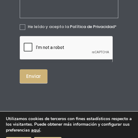
He leído y acepto la
Política de Privacidad
*
Enviar
Utilizamos cookies de terceros con fines estadísticos respecto a
los visitantes. Puede obtener más información y configurar sus
© 2026 CDL Sevilla y Huelva.
Aviso Legal
|
aquí
.
preferencias
Privacidad
|
Cookies