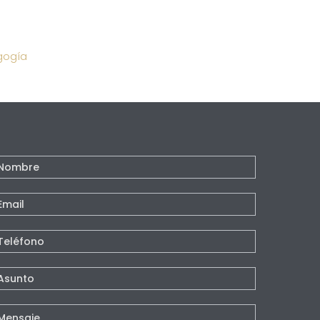
gogía
ontacto
e
agina