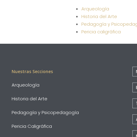
Arqueología
Historia del Arte
Pedagogía y Psicopeda
Pericia caligráfica
C
Nuestras Secciones
Pi
Arqueología
P
Historia del Arte
Pedagogía y Psicopedagogía
Pericia Caligráfica