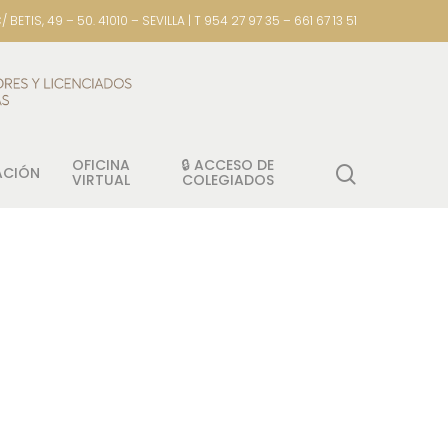
/ BETIS, 49 – 50. 41010 – SEVILLA | T 954 27 97 35 – 661 67 13 51
OFICINA
🔒 ACCESO DE
ACIÓN
VIRTUAL
COLEGIADOS