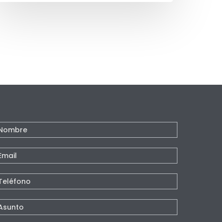
ontacto
e
agina