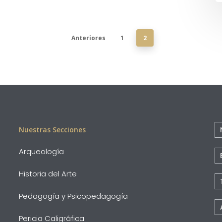
Anteriores
1
2
C
Nuestras Secciones
Pi
Arqueología
P
Historia del Arte
Pedagogía y Psicopedagogía
Pericia Caligráfica