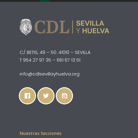
C/ Betis, 49 – 50. 4101
Uso de instalaciones
Peritos Judiciales
SEVILLA | T 954 27 97
colegiales
Baja
661 67 13 51
Biblioteca
Incidencias
Contacto
C/ BETIS, 49 – 50. 41010 – SEVILLA
T 954 27 97 35 – 661 67 13 51
info@cdlsevillayhuelva.org
Nuestras Secciones