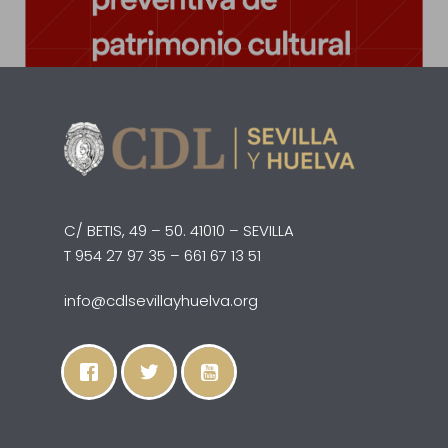
Acceso a licitaciones p
Intérpretes de Patrim
C/ Betis, 49 – 50. 4101
Uso de instalaciones
Peritos Judiciales
SEVILLA | T 954 27 97
colegiales
Baja
661 67 13 51
Biblioteca
Incidencias
Contacto
C/ BETIS, 49 – 50. 41010 – SEVILLA
T 954 27 97 35 – 661 67 13 51
info@cdlsevillayhuelva.org