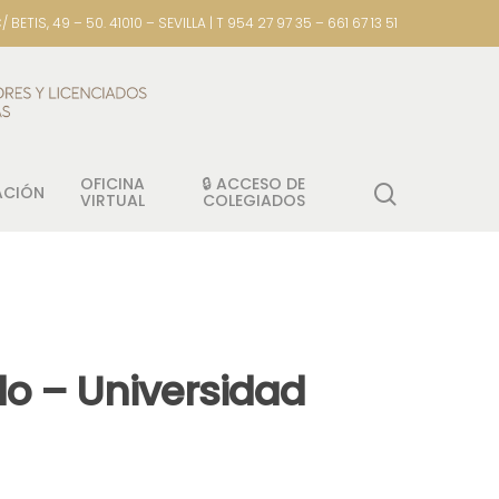
/ BETIS, 49 – 50. 41010 – SEVILLA | T 954 27 97 35 – 661 67 13 51
OFICINA
🔒 ACCESO DE
ACIÓN
VIRTUAL
COLEGIADOS
lo – Universidad