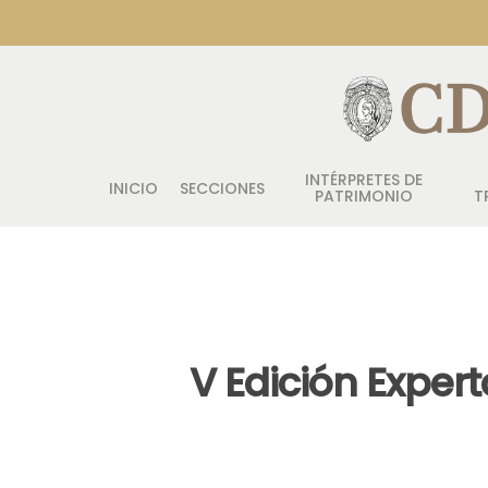
INTÉRPRETES DE
INICIO
SECCIONES
PATRIMONIO
T
V Edición Exper
Pulsa enter para buscar o ESC para salir