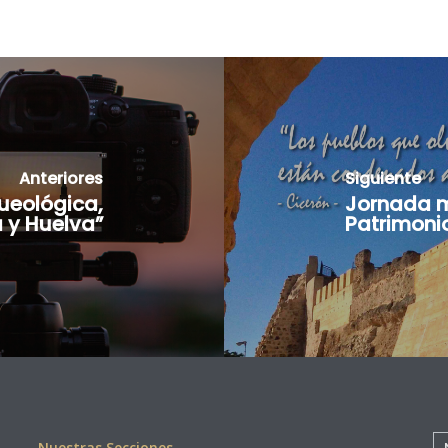
Anteriores
Siguiente
ueológica,
Jornada m
a y Huelva”
Patrimoni
C
Nuestras Secciones