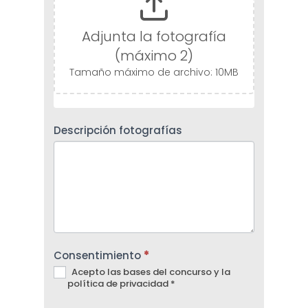
Adjunta la fotografía
(máximo 2)
Tamaño máximo de archivo: 10MB
Descripción fotografías
Inicio
Secciones
Consentimiento
*
Acepto las bases del concurso y la
Intérpretes de
Arqueología
política de privacidad *
Patrimonio