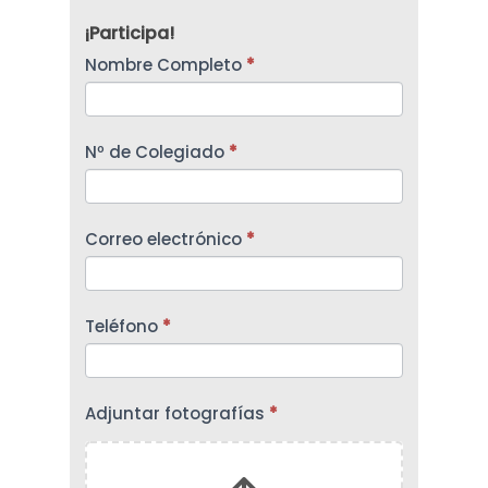
¡Participa!
FotoArqueo
Nombre Completo
*
2023
Nº de Colegiado
*
Correo electrónico
*
Teléfono
*
Adjuntar fotografías
*